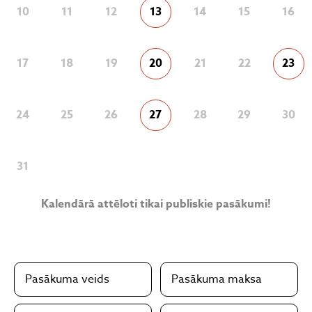
10
11
12
13
14
15
16
17
18
19
20
21
22
23
24
25
26
27
28
29
30
31
Kalendārā attēloti tikai publiskie pasākumi!
Pasākuma veids
Pasākuma maksa