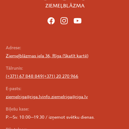
Adrese:
Ziemeļblāzmas iela 36, Rīga (Skatīt kartē)
Tālrunis:
(+371) 67 848 849
(+371) 20 270 966
E-pasts:
ziemelriga@riga.lv
info.ziemelriga@riga.lv
Biļešu kase:
P.—Sv. 10.00—19.30 / izņemot svētku dienas.