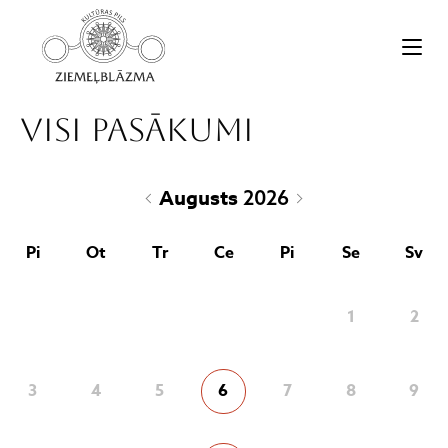
Visi pasākumi
Augusts
2026
Pi
Ot
Tr
Ce
Pi
Se
Sv
1
2
3
4
5
6
7
8
9