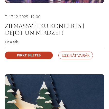
T. 17.12.2025. 19:00
Ziemassvētku koncerts |
Dejot un mirdzēt!
Lielā zāle
PIRKT BIĻETES
UZZINĀT VAIRĀK