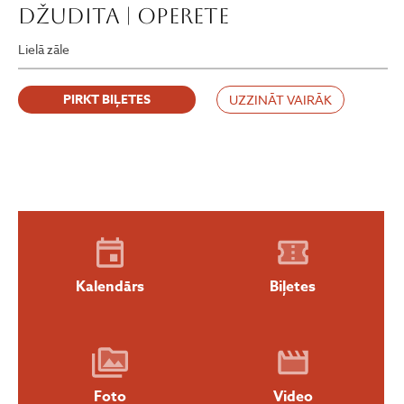
Džudita | operete
Lielā zāle
PIRKT BIĻETES
UZZINĀT VAIRĀK
Kalendārs
Biļetes
Foto
Video