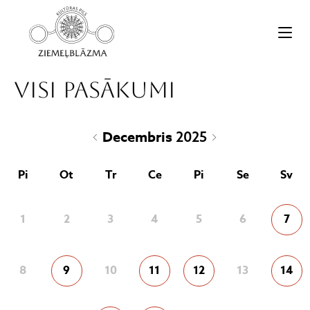
Visi pasākumi
Decembris
2025
Pi
Ot
Tr
Ce
Pi
Se
Sv
1
2
3
4
5
6
7
8
9
10
11
12
13
14