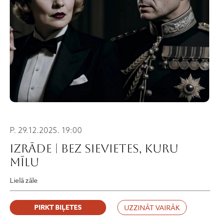
P. 29.12.2025. 19:00
IZRĀDE | BEZ SIEVIETES, KURU
MĪLU
Lielā zāle
PIRKT BIĻETES
UZZINĀT VAIRĀK