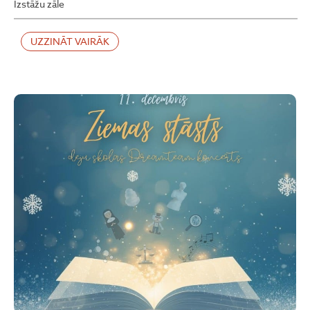
Izstāžu zāle
UZZINĀT VAIRĀK