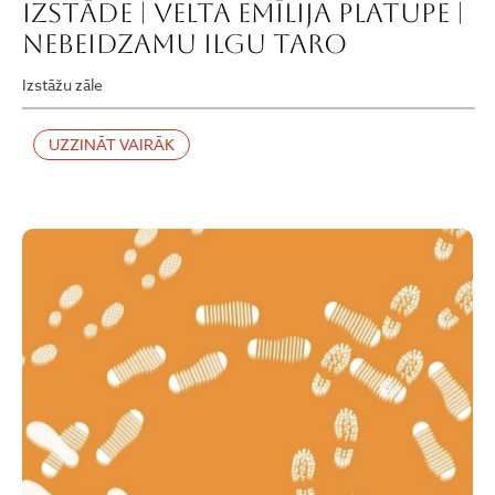
IZSTĀDE | VELTA EMĪLIJA PLATUPE |
NEBEIDZAMU ILGU TARO
Izstāžu zāle
UZZINĀT VAIRĀK