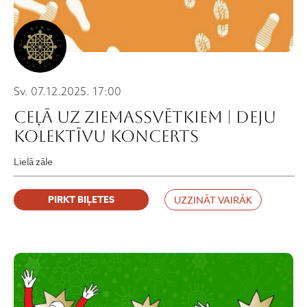
Sv. 07.12.2025. 17:00
CEĻĀ UZ ZIEMASSVĒTKIEM | deju
kolektīvu koncerts
Lielā zāle
PIRKT BIĻETES
UZZINĀT VAIRĀK