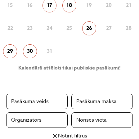
15
16
17
18
19
20
21
22
23
24
25
26
27
28
29
30
31
Kalendārā attēloti tikai publiskie pasākumi!
Pasākuma veids
Pasākuma maksa
Organizators
Norises vieta
Notīrīt filtrus