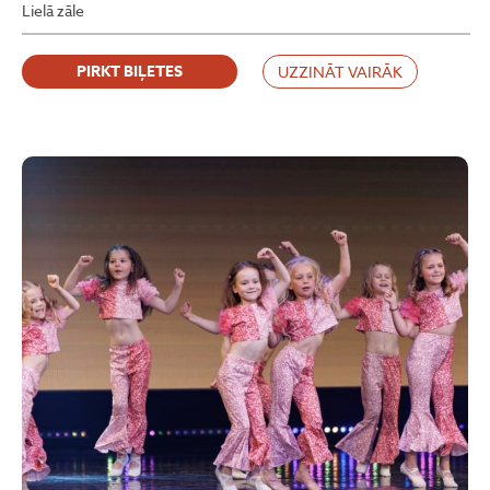
Lielā zāle
PIRKT BIĻETES
UZZINĀT VAIRĀK