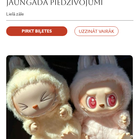
Jaungada piedzīvojumi
Lielā zāle
PIRKT BIĻETES
UZZINĀT VAIRĀK