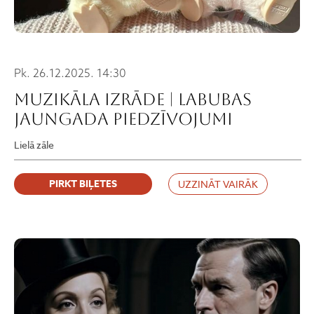
Pk. 26.12.2025. 14:30
Muzikāla izrāde | LABUBAS
Jaungada piedzīvojumi
Lielā zāle
PIRKT BIĻETES
UZZINĀT VAIRĀK