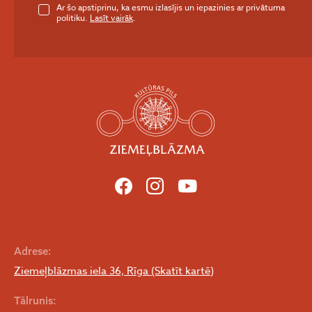
Ar šo apstiprinu, ka esmu izlasījis un iepazinies ar privātuma
politiku.
Lasīt vairāk
.
Adrese:
Ziemeļblāzmas iela 36, Rīga (Skatīt kartē)
Tālrunis: