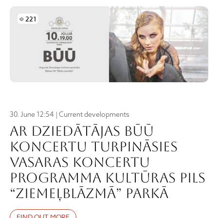
Skatījumi
221
30. June 12:54 | Current developments
Ar dziedātājas Būū
koncertu turpināsies
vasaras koncertu
programma Kultūras pils
“Ziemeļblāzmā” parkā
FIND OUT MORE