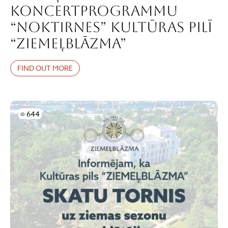
koncertprogrammu
“Noktirnes” Kultūras pilī
“Ziemeļblāzma”
FIND OUT MORE
Skatījumi
644