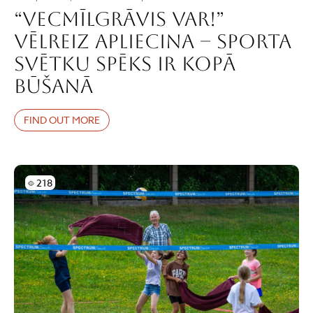
“VECMĪLGRĀVIS VAR!”
vēlreiz apliecina – sporta
svētku spēks ir kopā
būšanā
FIND OUT MORE
Skatījumi
218