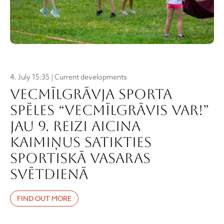
4. July 15:35 | Current developments
Vecmīlgrāvja sporta
spēles “VECMĪLGRĀVIS VAR!”
jau 9. reizi aicina
kaimiņus satikties
sportiskā vasaras
svētdienā
FIND OUT MORE