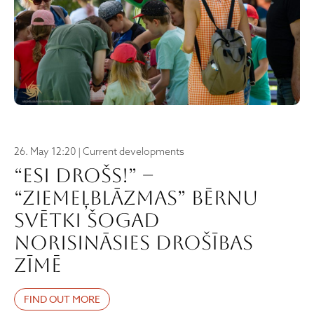
26. May 12:20 | Current developments
“ESI DROŠS!” –
“Ziemeļblāzmas” Bērnu
svētki šogad
norisināsies drošības
zīmē
FIND OUT MORE