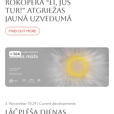
rokopera “EI, JŪS
TUR!” atgriežas
jaunā uzvedumā
FIND OUT MORE
Skatījumi
504
3. November 10:29 | Current developments
Lāčplēša dienas