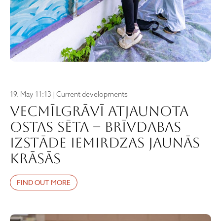
19. May 11:13 | Current developments
Vecmīlgrāvī atjaunota
ostas sēta – brīvdabas
izstāde iemirdzas jaunās
krāsās
FIND OUT MORE
Skatījumi