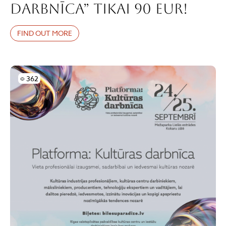
DARBNĪCA” tikai 90 EUR!
FIND OUT MORE
Skatījumi
362