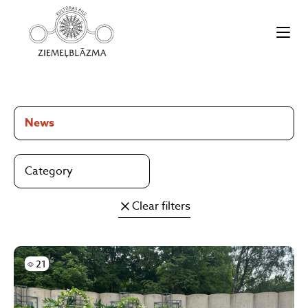
News
Category
Clear filters
Skatījumi
21