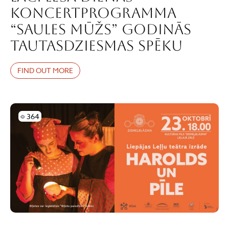
koncertprogramma
“Saules mūžs” godinās
tautasdziesmas spēku
FIND OUT MORE
Skatījumi
364