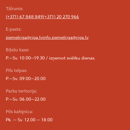
Tālrunis:
(+371) 67 848 849
(+371) 20 270 966
E-pasts:
ziemelriga@riga.lv
info.ziemelriga@riga.lv
Biļešu kase:
P.—Sv. 10.00—19.30 / izņemot svētku dienas.
Pils telpas:
P.—Sv. 09.00—20.00
Parka teritorija:
P.—Sv. 06.00—22.00
Pils kafejnīca:
Pk. — Sv. 12.00 — 18.00