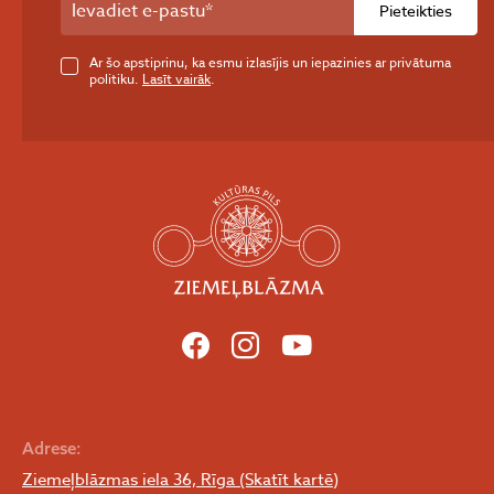
Pieteikties
Ar šo apstiprinu, ka esmu izlasījis un iepazinies ar privātuma
politiku.
Lasīt vairāk
.
Adrese:
Ziemeļblāzmas iela 36, Rīga (Skatīt kartē)