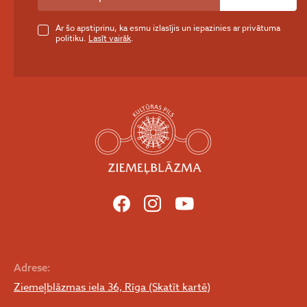
Ar šo apstiprinu, ka esmu izlasījis un iepazinies ar privātuma
politiku.
Lasīt vairāk
.
Adrese:
Ziemeļblāzmas iela 36, Rīga (Skatīt kartē)