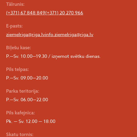
Tālrunis:
(+371) 67 848 849
(+371) 20 270 966
E-pasts:
ziemelriga@riga.lv
info.ziemelriga@riga.lv
Biļešu kase:
P.—Sv. 10.00—19.30 / izņemot svētku dienas.
Pils telpas:
P.—Sv. 09.00—20.00
Parka teritorija:
P.—Sv. 06.00—22.00
Pils kafejnīca:
Pk. — Sv. 12.00 — 18.00
Skatu tornis: