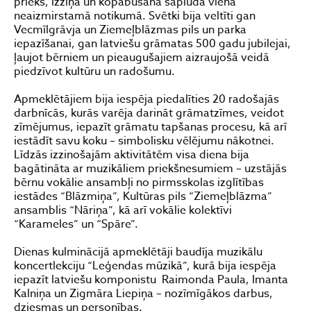
prieks, izziņa un kopābūšana saplūda vienā
neaizmirstamā notikumā. Svētki bija veltīti gan
Vecmīlgrāvja un Ziemeļblāzmas pils un parka
iepazīšanai, gan latviešu grāmatas 500 gadu jubilejai,
ļaujot bērniem un pieaugušajiem aizraujošā veidā
piedzīvot kultūru un radošumu.
Apmeklētājiem bija iespēja piedalīties 20 radošajās
darbnīcās, kurās varēja darināt grāmatzīmes, veidot
zīmējumus, iepazīt grāmatu tapšanas procesu, kā arī
iestādīt savu koku – simbolisku vēlējumu nākotnei.
Līdzās izzinošajām aktivitātēm visa diena bija
bagātināta ar muzikāliem priekšnesumiem – uzstājās
bērnu vokālie ansambļi no pirmsskolas izglītības
iestādes “Blāzmiņa”, Kultūras pils “Ziemeļblāzma”
ansamblis “Nāriņa”, kā arī vokālie kolektīvi
“Karameles” un “Spāre”.
Dienas kulminācijā apmeklētāji baudīja muzikālu
koncertlekciju “Leģendas mūzikā”, kurā bija iespēja
iepazīt latviešu komponistu Raimonda Paula, Imanta
Kalniņa un Zigmāra Liepiņa – nozīmīgākos darbus,
dziesmas un personības.