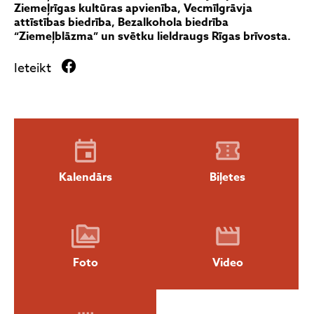
Ziemeļrīgas kultūras apvienība, Vecmīlgrāvja
attīstības biedrība, Bezalkohola biedrība
“Ziemeļblāzma” un svētku lieldraugs Rīgas brīvosta.
Ieteikt
Kalendārs
Biļetes
Foto
Video