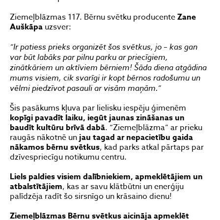
Ziemeļblāzmas 117. Bērnu svētku producente
Zane
Auškāpa
uzsver:
“Ir patiess prieks organizēt šos svētkus, jo – kas gan
var būt labāks par pilnu parku ar priecīgiem,
zinātkāriem un aktīviem bērniem! Šāda diena atgādina
mums visiem, cik svarīgi ir kopt bērnos radošumu un
vēlmi piedzīvot pasauli ar visām maņām.”
Šis pasākums kļuva par lielisku iespēju ģimenēm
kopīgi pavadīt laiku, iegūt jaunas zināšanas un
baudīt kultūru brīvā dabā
. “Ziemeļblāzma” ar prieku
raugās nākotnē un
jau tagad ar nepacietību gaida
nākamos bērnu svētkus
, kad parks atkal pārtaps par
dzīvespriecīgu notikumu centru.
Liels paldies visiem dalībniekiem, apmeklētājiem un
atbalstītājiem
, kas ar savu klātbūtni un enerģiju
palīdzēja radīt šo sirsnīgo un krāsaino dienu!
Ziemeļblāzmas Bērnu svētkus aicināja apmeklēt