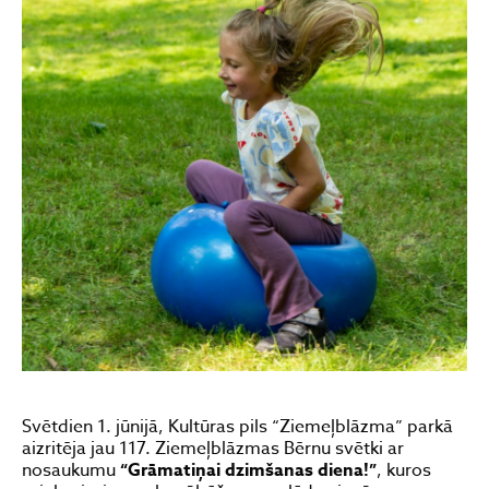
Svētdien 1. jūnijā, Kultūras pils “Ziemeļblāzma” parkā
aizritēja jau 117. Ziemeļblāzmas Bērnu svētki ar
nosaukumu
“Grāmatiņai dzimšanas diena!”
, kuros