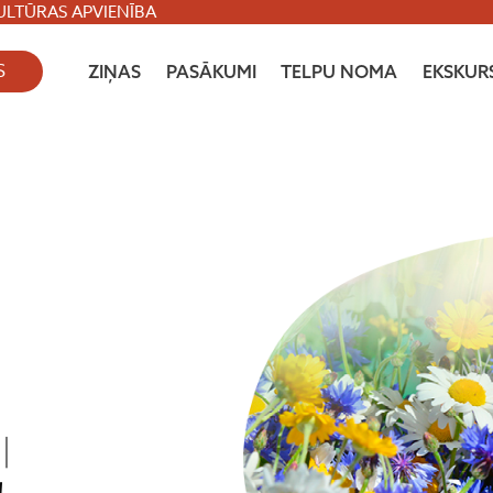
ULTŪRAS APVIENĪBA
S
ZIŅAS
PASĀKUMI
TELPU NOMA
EKSKURS
|