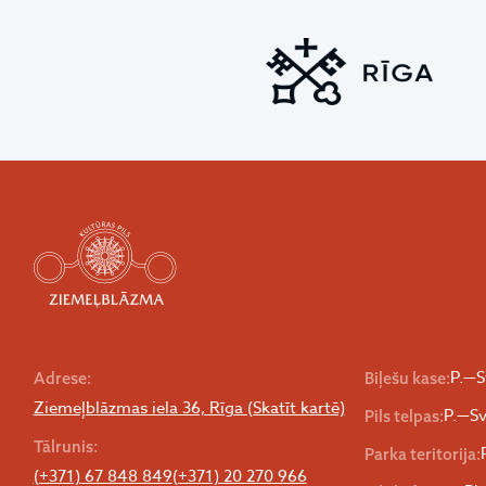
P.—S
Adrese:
Biļešu kase:
Ziemeļblāzmas iela 36, Rīga (Skatīt kartē)
P.—Sv
Pils telpas:
Tālrunis:
Parka teritorija:
(+371) 67 848 849
(+371) 20 270 966