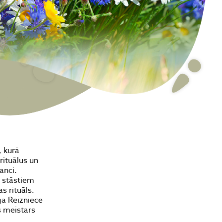
, kurā
rituālus un
anci.
m stāstiem
s rituāls.
ga Reizniece
s meistars