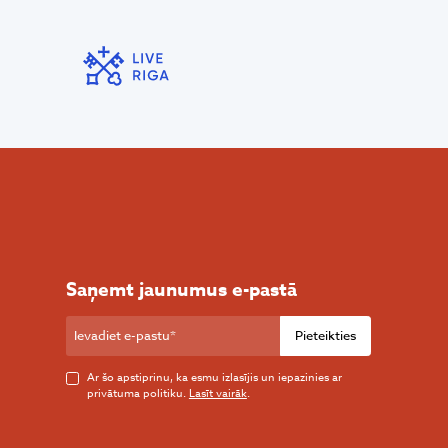
Saņemt jaunumus e-pastā
Pieteikties
Ar šo apstiprinu, ka esmu izlasījis un iepazinies ar
privātuma politiku.
Lasīt vairāk
.