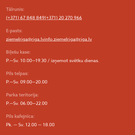
Tālrunis:
(+371) 67 848 849
(+371) 20 270 966
E-pasts:
ziemelriga@riga.lv
info.ziemelriga@riga.lv
Biļešu kase:
P.—Sv. 10.00—19.30 / izņemot svētku dienas.
Pils telpas:
P.—Sv. 09.00—20.00
Parka teritorija:
P.—Sv. 06.00—22.00
Pils kafejnīca:
Pk. — Sv. 12.00 — 18.00