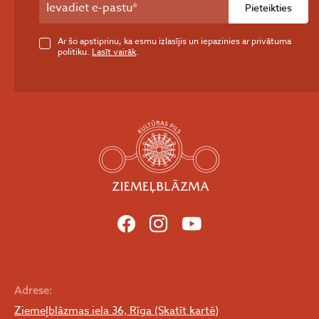
Pieteikties
Ar šo apstiprinu, ka esmu izlasījis un iepazinies ar privātuma
politiku.
Lasīt vairāk
.
Adrese:
Ziemeļblāzmas iela 36, Rīga (Skatīt kartē)