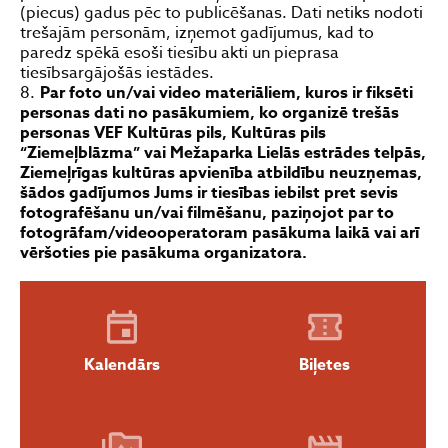
(piecus) gadus pēc to publicēšanas. Dati netiks nodoti
trešajām personām, izņemot gadījumus, kad to
paredz spēkā esoši tiesību akti un pieprasa
tiesībsargājošās iestādes.
Par foto un/vai video​​​ materiāliem​, kuros ir fiksēti
personas dati no pasākumiem, ko organizē trešās
personas VEF Kultūras pils
, Kultūras pils
“Ziemeļblāzma” vai Mežaparka Lielās estrādes
telpās,
Ziemeļrīgas kultūras apvienība
atbildību neuzņemas,
šādos gadījumos Jums ir tiesības iebilst pret sevis
fotografēšanu un/vai filmēšanu, paziņojot par to
fotogrāfam/videooperatoram pasākuma laikā vai arī
vēršoties pie pasākuma organizatora.
Kalendārs
Biļetes