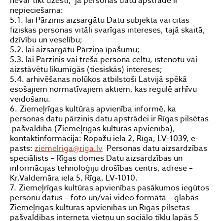
nevar tikt dzēsti, ja personas datu apstrāde ir
nepieciešama:
5.1. lai Pārzinis aizsargātu Datu subjekta vai citas
fiziskas personas vitāli svarīgas intereses, tajā skaitā,
dzīvību un veselību;
5.2. lai aizsargātu Pārziņa īpašumu;
5.3. lai Pārzinis vai trešā persona celtu, īstenotu vai
aizstāvētu likumīgās (tiesiskās) intereses;
5.4. arhivēšanas nolūkos atbilstoši Latvijā spēkā
esošajiem normatīvajiem aktiem, kas regulē arhīvu
veidošanu.
Ziemeļrīgas kultūras apvienība informē, ka
personas datu pārzinis datu apstrādei ir Rīgas pilsētas
pašvaldība (Ziemeļrīgas kultūras apvienība),
kontaktinformācija: Ropažu iela 2, Rīga, LV-1039, e-
pasts:
ziemelriga@riga.lv
Personas datu aizsardzības
speciālists – Rīgas domes Datu aizsardzības un
informācijas tehnoloģiju drošības centrs, adrese –
Kr.Valdemāra iela 5, Rīga, LV-1010.
Ziemeļrīgas kultūras apvienības pasākumos iegūtos
personu datus – foto un/vai video formātā – glabās
Ziemeļrīgas kultūras apvienības un Rīgas pilsētas
pašvaldības interneta vietņu un sociālo tīklu lapās 5