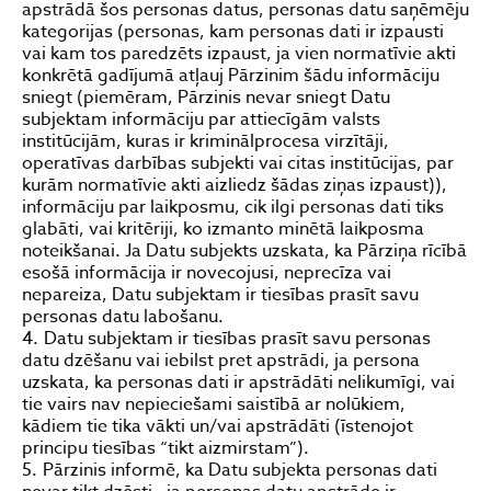
apstrādā šos personas datus, personas datu saņēmēju
kategorijas (personas, kam personas dati ir izpausti
vai kam tos paredzēts izpaust, ja vien normatīvie akti
konkrētā gadījumā atļauj Pārzinim šādu informāciju
sniegt (piemēram, Pārzinis nevar sniegt Datu
subjektam informāciju par attiecīgām valsts
institūcijām, kuras ir kriminālprocesa virzītāji,
operatīvas darbības subjekti vai citas institūcijas, par
kurām normatīvie akti aizliedz šādas ziņas izpaust)),
informāciju par laikposmu, cik ilgi personas dati tiks
glabāti, vai kritēriji, ko izmanto minētā laikposma
noteikšanai. Ja Datu subjekts uzskata, ka Pārziņa rīcībā
esošā informācija ir novecojusi, neprecīza vai
nepareiza, Datu subjektam ir tiesības prasīt savu
personas datu labošanu.
Datu subjektam ir tiesības prasīt savu personas
datu dzēšanu vai iebilst pret apstrādi, ja persona
uzskata, ka personas dati ir apstrādāti nelikumīgi, vai
tie vairs nav nepieciešami saistībā ar nolūkiem,
kādiem tie tika vākti un/vai apstrādāti (īstenojot
principu tiesības “tikt aizmirstam”).
Pārzinis informē, ka Datu subjekta personas dati