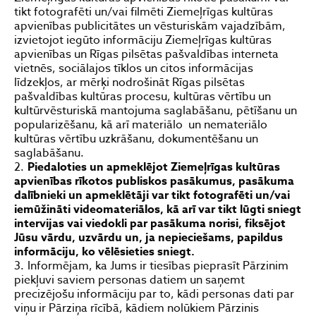
tikt fotografēti un/vai filmēti Ziemeļrīgas kultūras
apvienības publicitātes un vēsturiskām vajadzībām,
izvietojot iegūto informāciju Ziemeļrīgas kultūras
apvienības un Rīgas pilsētas pašvaldības interneta
vietnēs, sociālajos tīklos un citos informācijas
līdzekļos, ar mērķi nodrošināt Rīgas pilsētas
pašvaldības kultūras procesu, kultūras vērtību un
kultūrvēsturiskā mantojuma saglabāšanu, pētīšanu un
popularizēšanu, kā arī materiālo un nemateriālo
kultūras vērtību uzkrāšanu, dokumentēšanu un
saglabāšanu.
Piedaloties un apmeklējot
Ziemeļrīgas kultūras
apvienības
rīkotos publiskos pasākumus, pasākuma
dalībnieki un apmeklētāji var tikt fotografēti un/vai
iemūžināti videomateriālos, kā arī var tikt lūgti sniegt
intervijas vai viedokli par pasākuma norisi, fiksējot
Jūsu vārdu, uzvārdu un, ja nepieciešams, papildus
informāciju, ko vēlēsieties sniegt.
Informējam, ka Jums ir tiesības pieprasīt Pārzinim
piekļuvi saviem personas datiem un saņemt
precizējošu informāciju par to, kādi personas dati par
viņu ir Pārziņa rīcībā, kādiem nolūkiem Pārzinis