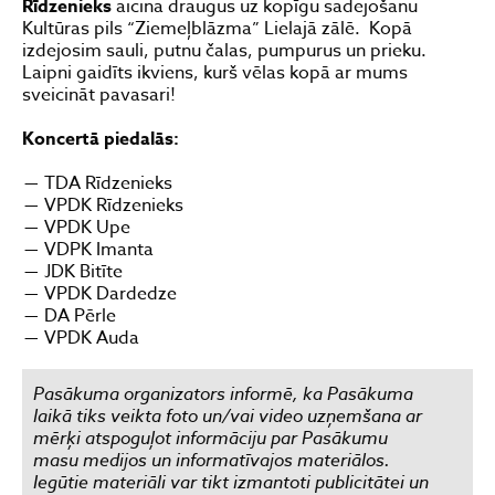
Rīdzenieks
aicina draugus uz kopīgu sadejošanu
Kultūras pils “Ziemeļblāzma” Lielajā zālē. Kopā
izdejosim sauli, putnu čalas, pumpurus un prieku.
Laipni gaidīts ikviens, kurš vēlas kopā ar mums
sveicināt pavasari!
Koncertā piedalās:
TDA Rīdzenieks
VPDK Rīdzenieks
VPDK Upe
VDPK Imanta
JDK Bitīte
VPDK Dardedze
DA Pērle
VPDK Auda
Pasākuma organizators informē, ka Pasākuma
laikā tiks veikta foto un/vai video uzņemšana ar
mērķi atspoguļot informāciju par Pasākumu
masu medijos un informatīvajos materiālos.
Iegūtie materiāli var tikt izmantoti publicitātei un