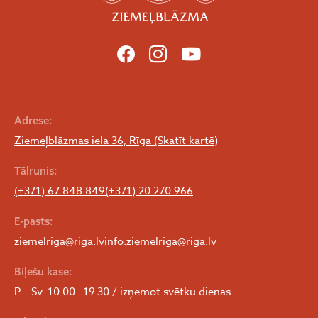
Adrese:
Ziemeļblāzmas iela 36, Rīga (Skatīt kartē)
Tālrunis:
(+371) 67 848 849
(+371) 20 270 966
E-pasts:
ziemelriga@riga.lv
info.ziemelriga@riga.lv
Biļešu kase:
P.—Sv. 10.00—19.30 / izņemot svētku dienas.