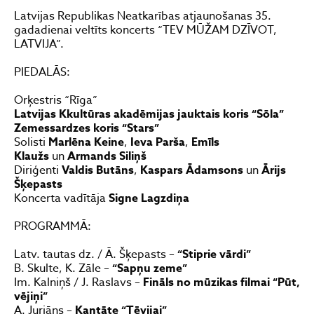
Latvijas Republikas Neatkarības atjaunošanas 35.
gadadienai veltīts koncerts “TEV MŪŽAM DZĪVOT,
LATVIJA”.
PIEDALĀS:
Orķestris “Rīga”
Latvijas Kkultūras akadēmijas jauktais koris “Sōla”
Zemessardzes koris “Stars”
Solisti
Marlēna Keine
,
Ieva Parša
,
Emīls
Klaužs
un
Armands Siliņš
Diriģenti
Valdis Butāns
,
Kaspars Ādamsons
un
Ārijs
Šķepasts
Koncerta vadītāja
Signe Lagzdiņa
PROGRAMMĀ:
Latv. tautas dz. / Ā. Šķepasts –
“Stiprie vārdi”
B. Skulte, K. Zāle –
“Sapņu zeme”
Im. Kalniņš / J. Raslavs –
Fināls no mūzikas filmai “Pūt,
vējiņi”
A. Jurjāns –
Kantāte “Tēvijai”