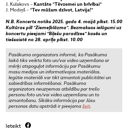
J. Kulakovs –
Kantāte “Tēvzemei un brīvībai”
J. Mediņš –
“Tev mūžam dzīvot, Latvija!”
N.B. Koncerts notiks 2025. gada 4. maijā plkst. 15.00
Kultūras pilī “Ziemeļblāzma”. Bezmaksas ielūgumi uz
koncertu pieejami “Biļešu paradīzes” kasēs un
tiešsaistē no 28. aprīļa plkst. 10.00
Pasākuma organizators informē, ka Pasākuma
laikā tiks veikta foto un/vai video uzņemšana ar
mērķi atspoguļot informāciju par Pasākumu
masu medijos un informatīvajos materiālos.
Iegūtie materiāli var tikt izmantoti publicitātei un
sabiedrības informēšanai. Pasākuma
organizators neuzņemas atbildību par trešo
personu foto un/vai video uzņemšanu un to
izmantošanu. Sīkāka informācija par Jūsu
personas datu apstrādi ir pieejama
šeit
.
Ieteikt