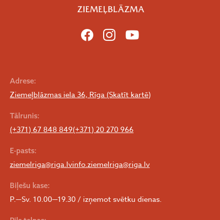
Adrese:
Ziemeļblāzmas iela 36, Rīga (Skatīt kartē)
Tālrunis:
(+371) 67 848 849
(+371) 20 270 966
E-pasts:
ziemelriga@riga.lv
info.ziemelriga@riga.lv
Biļešu kase:
P.—Sv. 10.00—19.30 / izņemot svētku dienas.