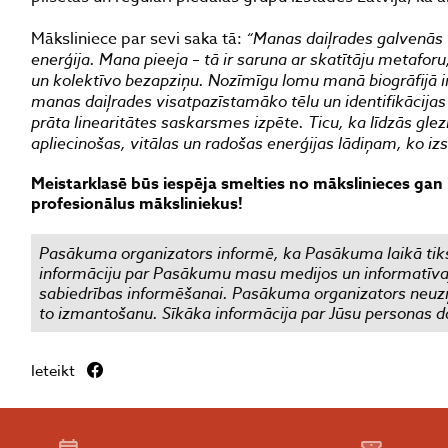
Māksliniece par sevi saka tā:
“Manas daiļrades galvenās 
enerģija. Mana pieeja – tā ir saruna ar skatītāju metafor
un kolektīvo bezapziņu. Nozīmīgu lomu manā biogrāfijā ir 
manas daiļrades visatpazīstamāko tēlu un identifikācijas
prāta linearitātes saskarsmes izpēte. Ticu, ka līdzās gle
apliecinošas, vitālas un radošas enerģijas lādiņam, ko iz
Meistarklasē būs iespēja smelties no mākslinieces gan 
profesionālus māksliniekus!
Pasākuma organizators informē, ka Pasākuma laikā tiks
informāciju par Pasākumu masu medijos un informatīvajos
sabiedrības informēšanai. Pasākuma organizators neuzņ
to izmantošanu. Sīkāka informācija par Jūsu personas d
Ieteikt