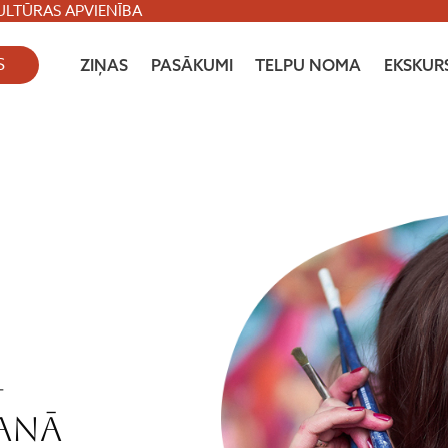
ULTŪRAS APVIENĪBA
S
ZIŅAS
PASĀKUMI
TELPU NOMA
EKSKURS
–
anā