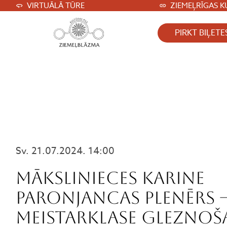
VIRTUĀLĀ TŪRE
ZIEMEĻRĪGAS K
PIRKT BIĻETE
Sv. 21.07.2024. 14:00
Mākslinieces Karine
Paronjancas plenērs 
meistarklase gleznoš