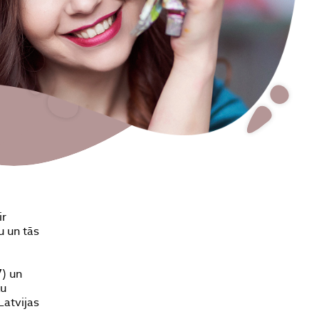
ir
u un tās
) un
ku
Latvijas