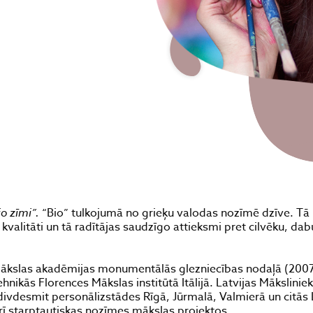
io zīmi”.
“Bio” tulkojumā no grieķu valodas nozīmē dzīve. Tā 
valitāti un tā radītājas saudzīgo attieksmi pret cilvēku, dab
 Mākslas akadēmijas monumentālās glezniecības nodaļā (2007
ehnikās Florences Mākslas institūtā Itālijā. Latvijas Mākslinie
divdesmit personālizstādes Rīgā, Jūrmalā, Valmierā un citās 
 arī starptautiskas nozīmes mākslas projektos.