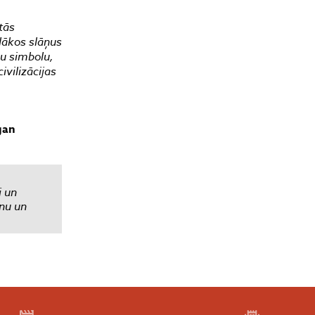
tās
iļākos slāņus
nu simbolu,
vilizācijas
gan
i un
nu un