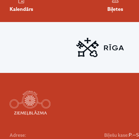
Kalendārs
Biļetes
P.—S
Adrese:
Biļešu kase: