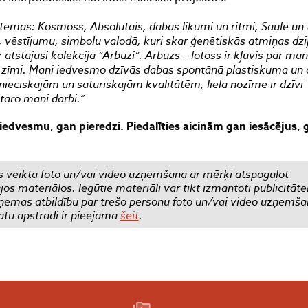
tēmas: Kosmoss, Absolūtais, dabas likumi un ritmi, Saule un 
u, vēstījumu, simbolu valodā, kuri skar ģenētiskās atmiņas dz
atstājusi kolekcija “Arbūzi”. Arbūzs – lotoss ir kļuvis par ma
 zīmi. Mani iedvesmo dzīvās dabas spontānā plastiskuma un ci
znieciskajām un saturiskajām kvalitātēm, liela nozīme ir dzīvi
staro mani darbi.”
iedvesmu, gan pieredzi. Piedalīties aicinām gan iesācējus, 
 veikta foto un/vai video uzņemšana ar mērķi atspoguļot
 materiālos. Iegūtie materiāli var tikt izmantoti publicitāte
emas atbildību par trešo personu foto un/vai video uzņemša
atu apstrādi ir pieejama
šeit
.