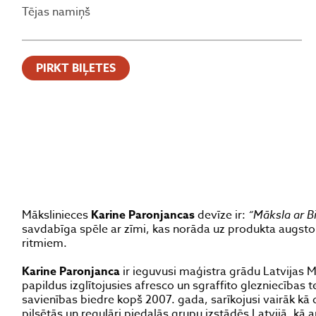
Tējas namiņš
PIRKT BIĻETES
Mākslinieces
Karine Paronjancas
devīze ir:
“Māksla ar B
savdabīga spēle ar zīmi, kas norāda uz produkta augsto k
ritmiem.
Karine Paronjanca
ir ieguvusi maģistra grādu Latvijas
papildus izglītojusies afresco un sgraffito glezniecības t
savienības biedre kopš 2007. gada, sarīkojusi vairāk kā 
pilsētās un regulāri piedalās grupu izstādēs Latvijā, kā