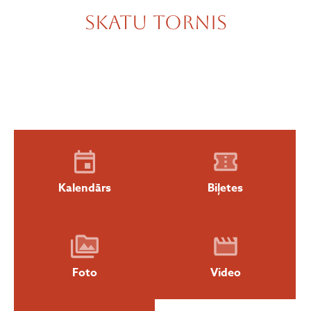
Skatu tornis
Kalendārs
Biļetes
Foto
Video