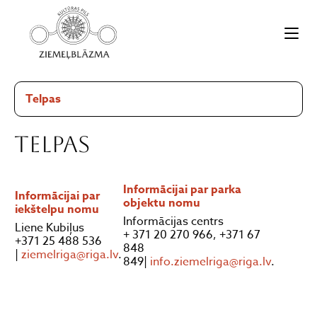
Telpas
Telpas
Informācijai par parka
Informācijai par
objektu nomu
iekštelpu nomu
Informācijas centrs
Liene Kubiļus
+ 371 20 270 966, +371 67
+371 25 488 536
848
|
ziemelriga@riga.lv
.
849|
info.ziemelriga@riga.lv
.