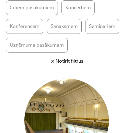
Citiem pasākumiem
Koncertiem
Konferencēm
Sanāksmēm
Semināriem
Uzņēmuma pasākumam
Notīrīt filtrus